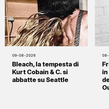
09-08-2026
08
Bleach, la tempesta di
Fr
Kurt Cobain & C. si
in
abbatte su Seattle
de
O