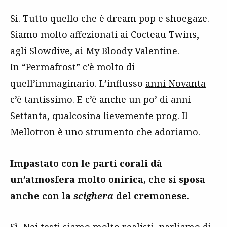
Sì. Tutto quello che è dream pop e shoegaze.
Siamo molto affezionati ai Cocteau Twins,
agli
Slowdive
, ai
My Bloody Valentine
.
In “Permafrost” c’è molto di
quell’immaginario. L’influsso
anni Novanta
c’è tantissimo. E c’è anche un po’ di anni
Settanta, qualcosina lievemente
prog
. Il
Mellotron
è uno strumento che adoriamo.
Impastato con le parti corali dà
un’atmosfera molto onirica, che si sposa
anche con la
scighera
del cremonese.
Sì. Nei testi siamo molto realisti, parliamo di