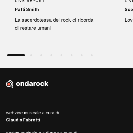
LIVE REPORT
LIV
Patti Smith
Sco
La sacerdotessa del rock ci ricorda
Lov
di restare umani
webzine musicale a cura di
Claudio Fabretti
design originale e sviluppo a cura di