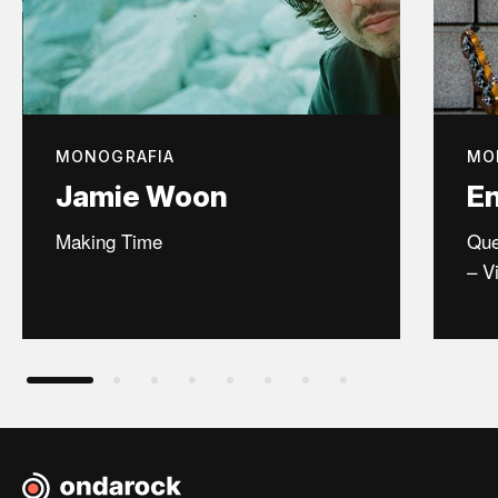
MONOGRAFIA
MO
Jamie Woon
En
Making Time
Que
– V