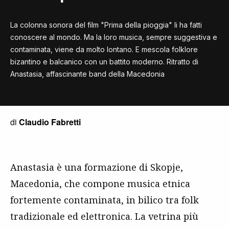
La colonna sonora del film "Prima della pioggia" li ha fatti
conoscere al mondo. Ma la loro musica, sempre suggestiva e
contaminata, viene da molto lontano. E mescola folklore
bizantino e balcanico con un battito moderno. Ritratto di
Anastasia, affascinante band della Macedonia
di
Claudio Fabretti
Anastasia è una formazione di Skopje,
Macedonia, che compone musica etnica
fortemente contaminata, in bilico tra folk
tradizionale ed elettronica. La vetrina più