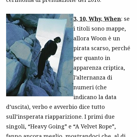
3, 10, Why, When
: se
i titoli sono mappe,
allora Woon è un
pirata scarso, perché
per quanto in
apparenza criptica,
l’alternanza di
numeri (che
indicano la data
d’uscita), verbo e avverbio dice tutto
sull’insperata riapparizione. I primi due
singoli, “Heavy Going” e “A Velvet Rope”,
fanno ancora meglio, mostrandoci che, al di