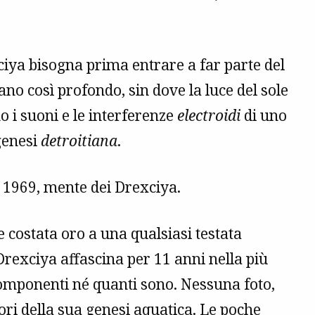
xciya bisogna prima entrare a far parte del
eano così profondo, sin dove la luce del sole
 i suoni e le interferenze
electroidi
di uno
genesi
detroitiana
.
e 1969, mente dei Drexciya.
 costata oro a una qualsiasi testata
 Drexciya affascina per 11 anni nella più
componenti né quanti sono. Nessuna foto,
ri della sua genesi aquatica. Le poche