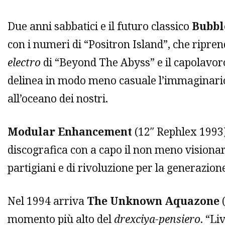
Due anni sabbatici e il futuro classico
Bubbl
con i numeri di “Positron Island”, che ripren
electro
di “Beyond The Abyss” e il capolavoro
delinea in modo meno casuale l’immaginar
all’oceano dei nostri.
Modular Enhancement
(12″ Rephlex 1993)
discografica con a capo il non meno visionar
partigiani e di rivoluzione per la generazion
Nel 1994 arriva
The Unknown Aquazone
(
momento più alto del
drexciya-pensiero
. “L