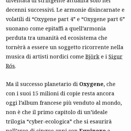
diventata di stringente attualità solo nei
decenni successivi. Le armonie disincarnate e
volatili di “Oxygene part 4” e “Oxygene part 6”
suonano come epitaffi a quell’armonia
perduta tra umanità ed ecosistema che
tornèrà a essere un soggetto ricorrente nella
musica di artisti nordici come
Björk
e i
Sigur
Rós
.
Ma il successo planetario di
Oxygene
, che
con i suoi 15 milioni di copie resta ancora
oggi l’album francese più venduto al mondo,
non è che il primo capitolo di un’ideale
trilogia “cyber-ecologica” che si esaurirà
nell’arco di cinque anni con
Equinoxe
e