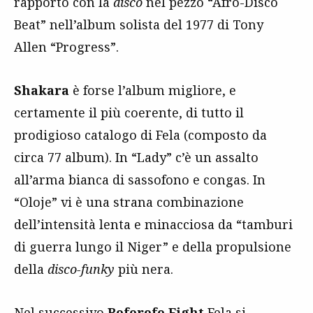
rapporto con la
disco
nel pezzo “Afro-Disco
Beat” nell’album solista del 1977 di Tony
Allen “Progress”.
Shakara
è forse l’album migliore, e
certamente il più coerente, di tutto il
prodigioso catalogo di Fela (composto da
circa 77 album). In “Lady” c’è un assalto
all’arma bianca di sassofono e congas. In
“Oloje” vi è una strana combinazione
dell’intensità lenta e minacciosa da “tamburi
di guerra lungo il Niger” e della propulsione
della
disco-funky
più nera.
Nel successivo
Roforofo Fight
Fela si