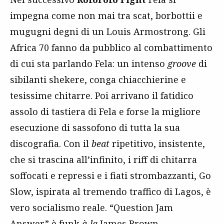
impegna come non mai tra scat, borbottii e
mugugni degni di un Louis Armostrong. Gli
Africa 70 fanno da pubblico al combattimento
di cui sta parlando Fela: un intenso
groove
di
sibilanti shekere, conga chiacchierine e
tesissime chitarre. Poi arrivano il fatidico
assolo di tastiera di Fela e forse la migliore
esecuzione di sassofono di tutta la sua
discografia. Con il
beat
ripetitivo, insistente,
che si trascina all’infinito, i riff di chitarra
soffocati e repressi e i fiati strombazzanti, Go
Slow, ispirata al tremendo traffico di Lagos, è
vero socialismo reale. “Question Jam
Answer” è funk
à-la
James Brown