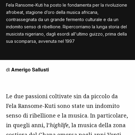
Fela Ransome-Kuti ha posto le fondamenta per la rivoluzione
afrobeat, stagione d’oro della musica africana,
contrassegnata da un grande fermento culturale e da un
indomito senso di ribellione. Ripercorriamo la lunga storia del
musicista nigeriano, dagli esordi all'ultimo guizzo, prima della
sua scomparsa, avvenuta nel 1997
di
Amerigo Sallusti
Le due passioni coltivate sin da piccolo da
Fela Ransome-Kuti sono state un indomito
senso di ribellione e la musica. In particolare,
in quegli anni, l’
highlife
, la musica della zona
costiera del Ghana emersa negli anni Venti