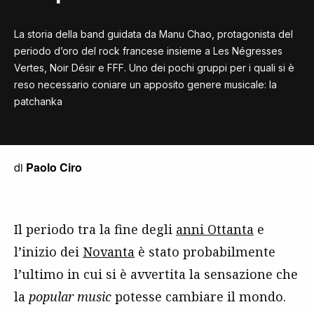
La storia della band guidata da Manu Chao, protagonista del
periodo d’oro del rock francese insieme a Les Négresses
Vertes, Noir Désir e FFF. Uno dei pochi gruppi per i quali si è
reso necessario coniare un apposito genere musicale: la
patchanka
di
Paolo Ciro
Il periodo tra la fine degli
anni Ottanta
e
l’inizio dei
Novanta
è stato probabilmente
l’ultimo in cui si è avvertita la sensazione che
la
popular music
potesse cambiare il mondo.