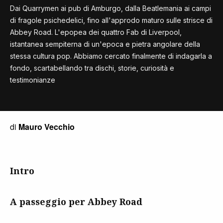
Dai Quarrymen ai pub di Amburgo, dalla Beatlemania ai campi
di fragole psichedelici, fino all'approdo maturo sulle strisce di
Abbey Road. L'epopea dei quattro Fab di Liverpool,
istantanea sempiterna di un'epoca e pietra angolare della
stessa cultura pop. Abbiamo cercato finalmente di indagarla a
fondo, scartabellando tra dischi, storie, curiosità e
testimonianze
di
Mauro Vecchio
Intro
A passeggio per Abbey Road