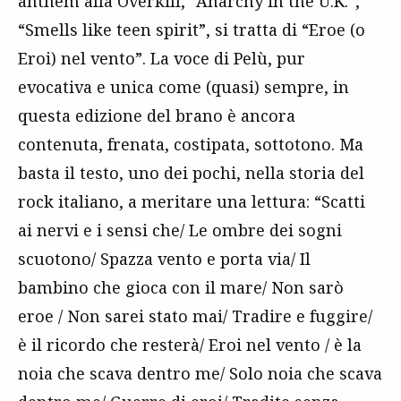
anthem alla Overkill, “Anarchy in the U.K.”,
“Smells like teen spirit”, si tratta di “Eroe (o
Eroi) nel vento”. La voce di Pelù, pur
evocativa e unica come (quasi) sempre, in
questa edizione del brano è ancora
contenuta, frenata, costipata, sottotono. Ma
basta il testo, uno dei pochi, nella storia del
rock italiano, a meritare una lettura: “Scatti
ai nervi e i sensi che/ Le ombre dei sogni
scuotono/ Spazza vento e porta via/ Il
bambino che gioca con il mare/ Non sarò
eroe / Non sarei stato mai/ Tradire e fuggire/
è il ricordo che resterà/ Eroi nel vento / è la
noia che scava dentro me/ Solo noia che scava