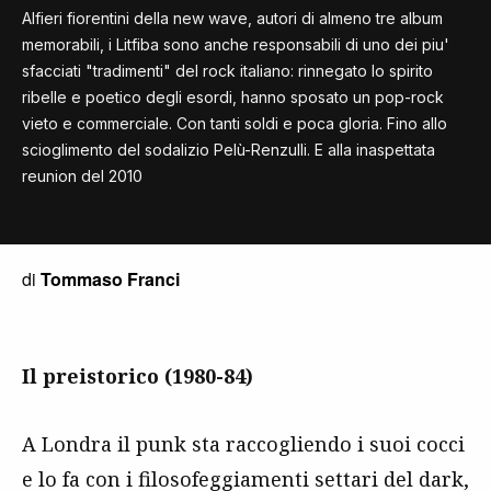
Alfieri fiorentini della new wave, autori di almeno tre album
memorabili, i Litfiba sono anche responsabili di uno dei piu'
sfacciati "tradimenti" del rock italiano: rinnegato lo spirito
ribelle e poetico degli esordi, hanno sposato un pop-rock
vieto e commerciale. Con tanti soldi e poca gloria. Fino allo
scioglimento del sodalizio Pelù-Renzulli. E alla inaspettata
reunion del 2010
di
Tommaso Franci
Il preistorico (1980-84)
A Londra il punk sta raccogliendo i suoi cocci
e lo fa con i filosofeggiamenti settari del dark,