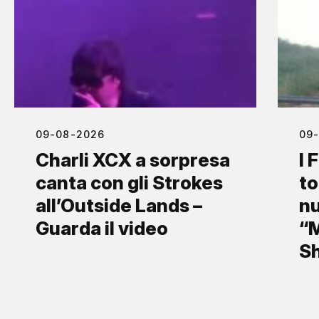
09-08-2026
09
Charli XCX a sorpresa
I 
canta con gli Strokes
to
all’Outside Lands –
nu
Guarda il video
“M
S