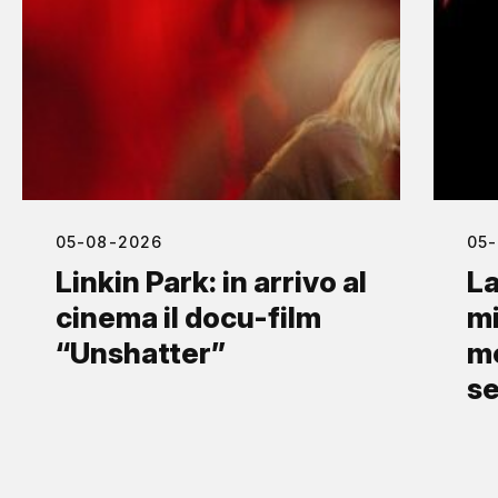
05-08-2026
05
Linkin Park: in arrivo al
La
cinema il docu-film
mi
“Unshatter”
me
s