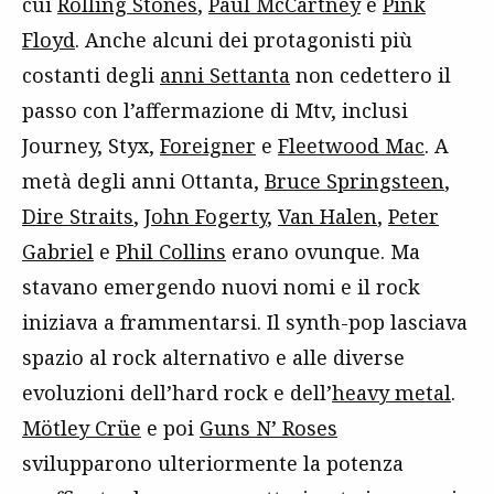
cui
Rolling Stones
,
Paul McCartney
e
Pink
Floyd
. Anche alcuni dei protagonisti più
costanti degli
anni Settanta
non cedettero il
passo con l’affermazione di Mtv, inclusi
Journey, Styx,
Foreigner
e
Fleetwood Mac
. A
metà degli anni Ottanta,
Bruce Springsteen
,
Dire Straits
,
John Fogerty
,
Van Halen
,
Peter
Gabriel
e
Phil Collins
erano ovunque. Ma
stavano emergendo nuovi nomi e il rock
iniziava a frammentarsi. Il synth-pop lasciava
spazio al rock alternativo e alle diverse
evoluzioni dell’hard rock e dell’
heavy metal
.
Mötley Crüe
e poi
Guns N’ Roses
svilupparono ulteriormente la potenza