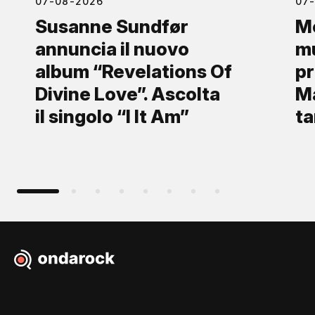
07-08-2026
07
Susanne Sundfør
Mo
annuncia il nuovo
mu
album “Revelations Of
pr
Divine Love”. Ascolta
Ma
il singolo “I It Am”
ta