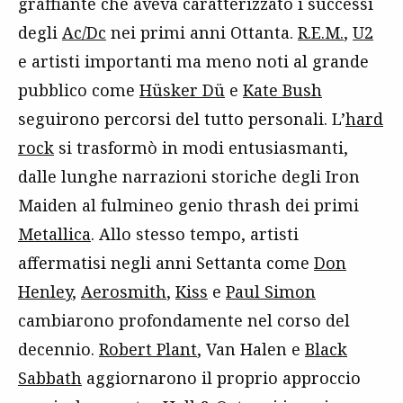
graffiante che aveva caratterizzato i successi
degli
Ac/Dc
nei primi anni Ottanta.
R.E.M.
,
U2
e artisti importanti ma meno noti al grande
pubblico come
Hüsker Dü
e
Kate Bush
seguirono percorsi del tutto personali. L’
hard
rock
si trasformò in modi entusiasmanti,
dalle lunghe narrazioni storiche degli Iron
Maiden al fulmineo genio thrash dei primi
Metallica
. Allo stesso tempo, artisti
affermatisi negli anni Settanta come
Don
Henley
,
Aerosmith
,
Kiss
e
Paul Simon
cambiarono profondamente nel corso del
decennio.
Robert Plant
, Van Halen e
Black
Sabbath
aggiornarono il proprio approccio