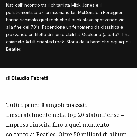
Nati dall'incontro tra il chitarrista Mick Jones e il
polistrumentista ex-crimsoniano Ian McDonald, i Foreigner
hanno rianimato quel rock che il punk stava spazzando via
alla fine dei 70's. Facendone un fenomeno da classifica e
piazzando un filotto di memorabili hit. Qualcuno (a torto?) l'ha
chiamato Adult oriented rock. Storia della band che eguagliò i
Beatles
di
Claudio Fabretti
Tutti i primi 8 singoli piazzati
inesorabilmente nella top 20 statunitense –
impresa riuscita fino a quel momento
soltanto ai
Beatles
. Oltre 50 milioni di album