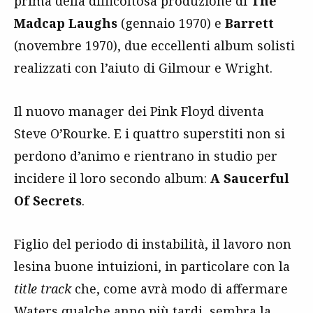
prima della difficoltosa produzione di
The
Madcap Laughs
(gennaio 1970) e
Barrett
(novembre 1970), due eccellenti album solisti
realizzati con l’aiuto di Gilmour e Wright.
Il nuovo manager dei Pink Floyd diventa
Steve O’Rourke. E i quattro superstiti non si
perdono d’animo e rientrano in studio per
incidere il loro secondo album:
A Saucerful
Of Secrets
.
Figlio del periodo di instabilità, il lavoro non
lesina buone intuizioni, in particolare con la
title track
che, come avrà modo di affermare
Waters qualche anno più tardi, sembra la