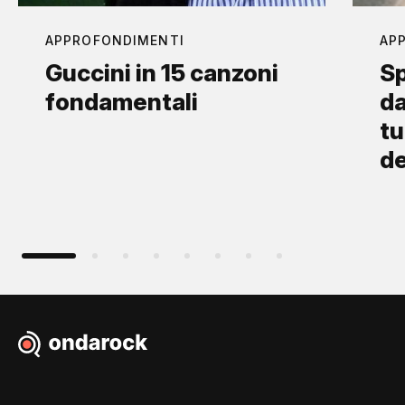
APPROFONDIMENTI
AP
Guccini in 15 canzoni
Sp
fondamentali
da
tu
d