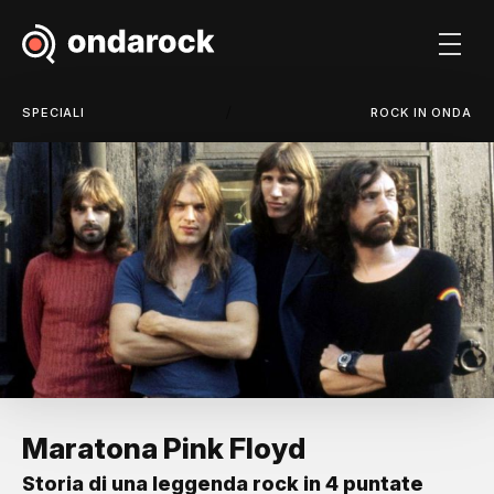
/
SPECIALI
ROCK IN ONDA
Maratona Pink Floyd
Storia di una leggenda rock in 4 puntate