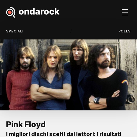
/
SPECIALI
POLLS
Pink Floyd
I migliori dischi scelti dai lettori: i risultati