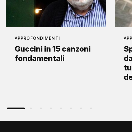
APPROFONDIMENTI
AP
Guccini in 15 canzoni
Sp
fondamentali
da
tu
d