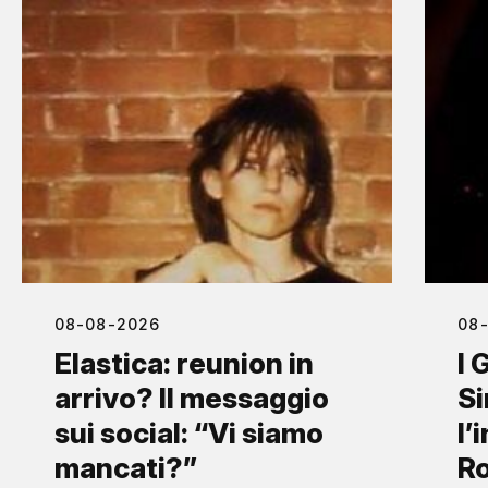
08-08-2026
08
Elastica: reunion in
I 
arrivo? Il messaggio
S
sui social: “Vi siamo
l’
mancati?”
Ro