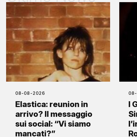
08-08-2026
08
Elastica: reunion in
I 
arrivo? Il messaggio
S
sui social: “Vi siamo
l’
mancati?”
Ro