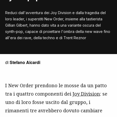
Reduci dall'avventura dei Joy Division e dalla tragedia del
loro leader, i superstiti New Order, insieme alla tastierista
Gillian Gilbert, hanno dato vita a una variante oscura del
synth-pop, capace di proiettare l'ombra della new wave fino
all'era dei rave, della techno e di Trent Reznor
di
Stefano Aicardi
I New Order prendono le mosse da un patto
tra i quattro componenti dei
Joy Division
: se
uno di loro fosse uscito dal gruppo, i
rimanenti tre avrebbero dovuto cambiare