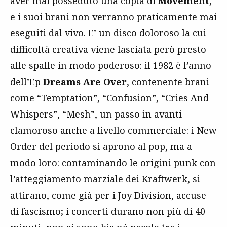
aver mai posseduto una copia di
Movement
,
e i suoi brani non verranno praticamente mai
eseguiti dal vivo. E’ un disco doloroso la cui
difficoltà creativa viene lasciata però presto
alle spalle in modo poderoso: il 1982 è l’anno
dell’Ep
Dreams Are Over
, contenente brani
come “Temptation”, “Confusion”, “Cries And
Whispers”, “Mesh”, un passo in avanti
clamoroso anche a livello commerciale: i New
Order del periodo si aprono al pop, ma a
modo loro: contaminando le origini punk con
l’atteggiamento marziale dei
Kraftwerk
, si
attirano, come già per i Joy Division, accuse
di fascismo; i concerti durano non più di 40