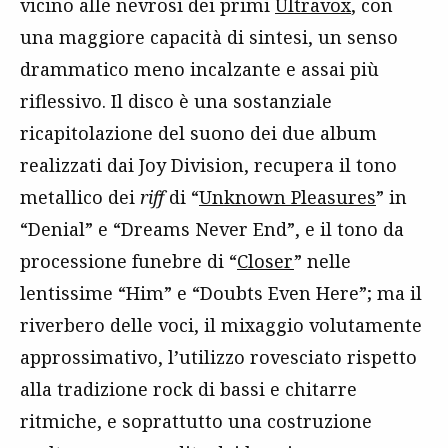
vicino alle nevrosi dei primi
Ultravox
, con
una maggiore capacità di sintesi, un senso
drammatico meno incalzante e assai più
riflessivo. Il disco è una sostanziale
ricapitolazione del suono dei due album
realizzati dai Joy Division, recupera il tono
metallico dei
riff
di “
Unknown Pleasures
” in
“Denial” e “Dreams Never End”, e il tono da
processione funebre di “
Closer
” nelle
lentissime “Him” e “Doubts Even Here”; ma il
riverbero delle voci, il mixaggio volutamente
approssimativo, l’utilizzo rovesciato rispetto
alla tradizione rock di bassi e chitarre
ritmiche, e soprattutto una costruzione