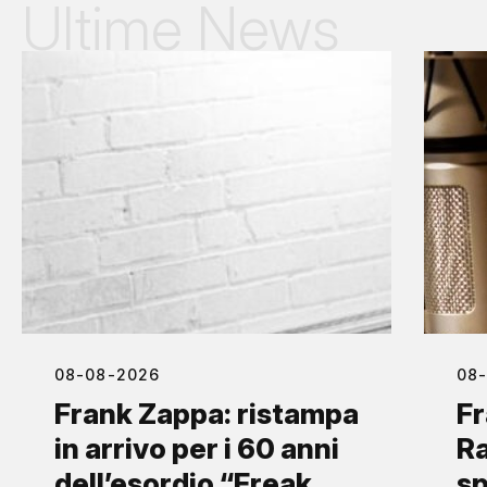
Ultime News
08-08-2026
08
Frank Zappa: ristampa
Fr
in arrivo per i 60 anni
Ra
dell’esordio “Freak
sp