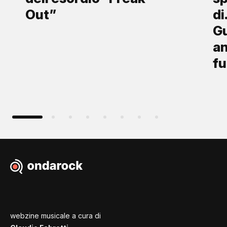
Out”
di
Gu
an
fu
webzine musicale a cura di