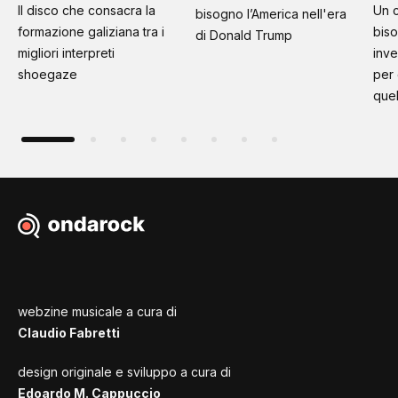
Il disco che consacra la
Un c
bisogno l’America nell'era
formazione galiziana tra i
bis
di Donald Trump
migliori interpreti
inve
shoegaze
per
quel
webzine musicale a cura di
Claudio Fabretti
design originale e sviluppo a cura di
Edoardo M. Cappuccio