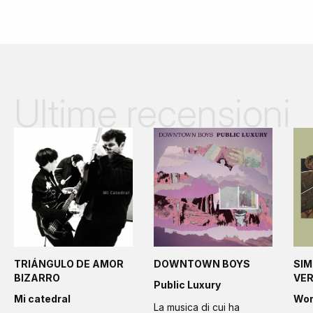
Ultime recensioni
TRIÁNGULO DE AMOR
DOWNTOWN BOYS
SIM
BIZARRO
VE
Public Luxury
Mi catedral
Wo
La musica di cui ha