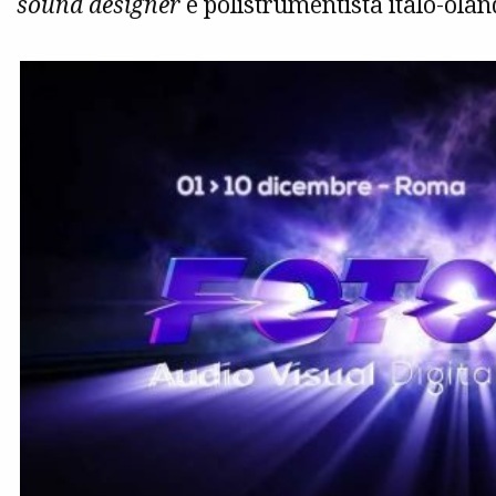
sound designer
e polistrumentista italo-olan