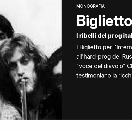
MONOGRAFIA
Biglietto
I ribelli del prog it
I Biglietto per l'Infer
all'hard-prog dei Rus
"voce del diavolo" Cl
testimoniano la ricch