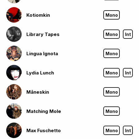
Kotiomkin
Mono
Library Tapes
Mono
Int
Lingua Ignota
Mono
Lydia Lunch
Mono
Int
Måneskin
Mono
Matching Mole
Mono
Max Fuschetto
Mono
Int