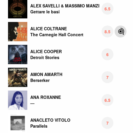
ALEX SAVELLI & MASSIMO MANZI
6.5
Gettare le basi
ALICE COLTRANE
8.5
The Carnegie Hall Concert
ALICE COOPER
6
Detroit Stories
AMON AMARTH
7
Berserker
ANA ROXANNE
6.5
—
ANACLETO VITOLO
7
Parallels