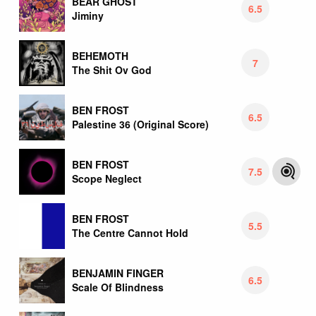
BEAR GHOST
6.5
Jiminy
BEHEMOTH
7
The Shit Ov God
BEN FROST
6.5
Palestine 36 (Original Score)
BEN FROST
7.5
Scope Neglect
BEN FROST
5.5
The Centre Cannot Hold
BENJAMIN FINGER
6.5
Scale Of Blindness