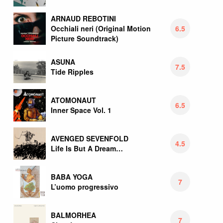
ARNAUD REBOTINI
6.5
Occhiali neri (Original Motion
Picture Soundtrack)
ASUNA
7.5
Tide Ripples
ATOMONAUT
6.5
Inner Space Vol. 1
AVENGED SEVENFOLD
4.5
Life Is But A Dream…
BABA YOGA
7
L’uomo progressivo
BALMORHEA
7