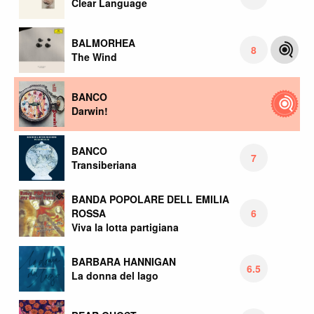
Clear Language
BALMORHEA
8
The Wind
BANCO
Darwin!
BANCO
7
Transiberiana
BANDA POPOLARE DELL EMILIA
6
ROSSA
Viva la lotta partigiana
BARBARA HANNIGAN
6.5
La donna del lago