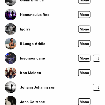
Glenn Branca
Mono
Homunculus Res
Mono
Igorrr
Mono
Il Lungo Addio
Mono
Iosonouncane
Mono
Int
Iron Maiden
Mono
Johann Johannsson
Int
John Coltrane
Mono