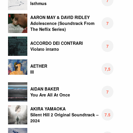
7
Isthmus
AARON MAY & DAVID RIDLEY
7
Adolescence (Soundtrack From
The Neflix Series)
ACCORDO DEI CONTRARI
7
Violato intatto
AETHER
7,5
III
AIDAN BAKER
7
You Are All At Once
AKIRA YAMAOKA
7.5
Silent Hill 2 Original Soundtrack –
2024