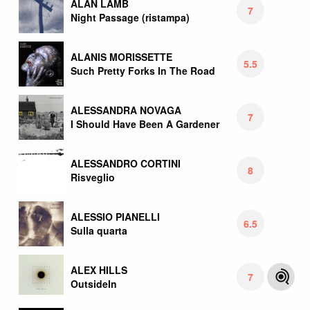
ALAN LAMB
7
Night Passage (ristampa)
ALANIS MORISSETTE
5.5
Such Pretty Forks In The Road
ALESSANDRA NOVAGA
7
I Should Have Been A Gardener
ALESSANDRO CORTINI
8
Risveglio
ALESSIO PIANELLI
6.5
Sulla quarta
ALEX HILLS
7
OutsideIn