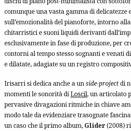
dischi di piano post-minimalista con sottofo
comunque una vasta gamma di delicatezze el
sull’emozionalità del pianoforte, intorno alla
chitarristici e suoni liquidi derivanti dall’im
esclusivamente in fase di produzione, per c
contorni al tempo stesso sognanti e venati d
e dilatate, adagiate su un registro composi
Irisarri si dedica anche a un
side-project
di n
momenti le sonorità di
Loscil
, un articolato 
pervasive divagazioni ritmiche in chiave am
modo tale da evidenziare trasognate fascina
un caso che il primo album,
Glider
(2008) ri