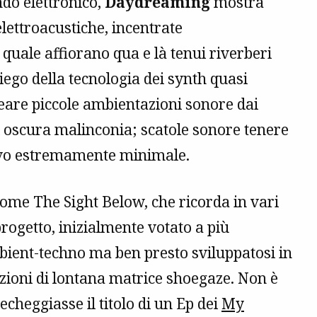
ndo elettronico,
Daydreaming
mostra
ettroacustiche, incentrate
 quale affiorano qua e là tenui riverberi
piego della tecnologia dei synth quasi
reare piccole ambientazioni sonore dai
i oscura malinconia; scatole sonore tenere
tivo estremamente minimale.
ome The Sight Below, che ricorda in vari
progetto, inizialmente votato a più
bient-techno ma ben presto sviluppatosi in
zioni di lontana matrice shoegaze. Non è
echeggiasse il titolo di un Ep dei
My