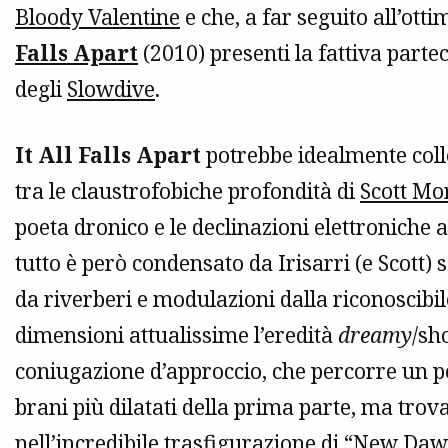
Bloody Valentine
e che, a far seguito all’ot
Falls Apart
(2010) presenti la fattiva partec
degli
Slowdive
.
It All Falls Apart
potrebbe idealmente collo
tra le claustrofobiche profondità di
Scott Mo
poeta dronico e le declinazioni elettroniche 
tutto è però condensato da Irisarri (e Scott) 
da riverberi e modulazioni dalla riconoscibil
dimensioni attualissime l’eredità
dreamy
/sh
coniugazione d’approccio, che percorre un po’ 
brani più dilatati della prima parte, ma trova
nell’incredibile trasfigurazione di “New Da