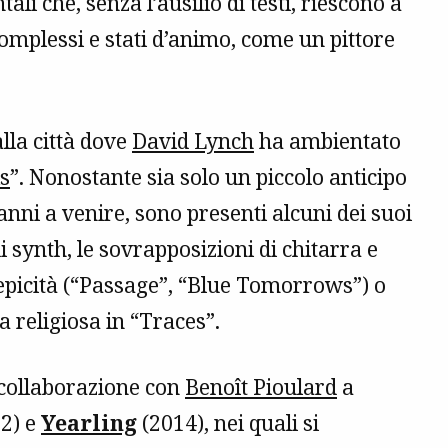
li che, senza l’ausilio di testi, riescono a
omplessi e stati d’animo, come un pittore
alla città dove
David Lynch
ha ambientato
ks
”. Nonostante sia solo un piccolo anticipo
 anni a venire, sono presenti alcuni dei suoi
 di synth, le sovrapposizioni di chitarra e
epicità (“Passage”, “Blue Tomorrows”) o
 religiosa in “Traces”.
a collaborazione con
Benoît Pioulard
a
2) e
Yearling
(2014), nei quali si