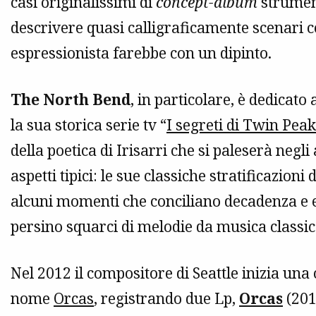
casi originalissimi di
concept-album
strumenta
descrivere quasi calligraficamente scenari c
espressionista farebbe con un dipinto.
The North Bend
, in particolare, è dedicato 
la sua storica serie tv “
I segreti di Twin Pea
della poetica di Irisarri che si paleserà negli
aspetti tipici: le sue classiche stratificazioni
alcuni momenti che conciliano decadenza e 
persino squarci di melodie da musica classica
Nel 2012 il compositore di Seattle inizia un
nome
Orcas
, registrando due Lp,
Orcas
(201