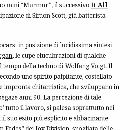
timo mini “Murmur”, il successivo
It All
ipazione di Simon Scott, già batterista
carsi in posizione di lucidissima sintesi
rgan
, le cupe elucubrazioni di qualche
al tempo della techno di
Wolfang Voigt
. Il
secondo uno spirito palpitante, costellato
e impronta chitarristica, che sviluppano in
oegaze anni 90. La percezione di tale
tutto il lavoro, si palesa soprattutto nei
 il suo esito più esplicito e abbacinante
wn Fades” dei
Joy Division
, spogliata delle