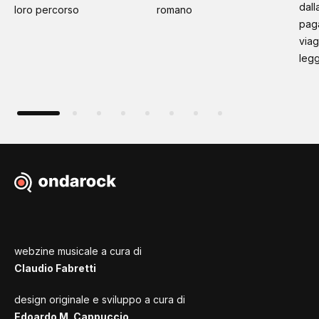
dall
loro percorso
romano
paga
viag
leg
webzine musicale a cura di
Claudio Fabretti
design originale e sviluppo a cura di
Edoardo M. Cappuccio