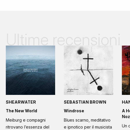
Ultime recensioni
SHEARWATER
SEBASTIAN BROWN
HA
The New World
Windrose
A H
Noz
Meiburg e compagni
Blues scarno, meditativo
Un d
ritrovano l’essenza del
e ipnotico per il musicista