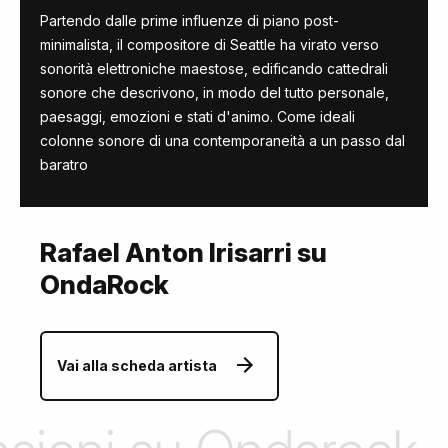
Partendo dalle prime influenze di piano post-
minimalista,
il compositore di Seattle
ha virato verso
sonorità elettroniche maestose, edificando cattedrali
sonore che descrivono, in modo del tutto personale,
paesaggi, emozioni e stati d'animo. Come ideali
colonne sonore di una contemporaneità a un passo dal
baratro
Rafael Anton Irisarri su
OndaRock
Vai alla scheda artista