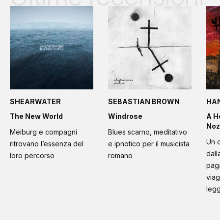
SHEARWATER
SEBASTIAN BROWN
HA
The New World
Windrose
A H
Noz
Meiburg e compagni
Blues scarno, meditativo
Un d
ritrovano l’essenza del
e ipnotico per il musicista
dall
loro percorso
romano
paga
viag
leg