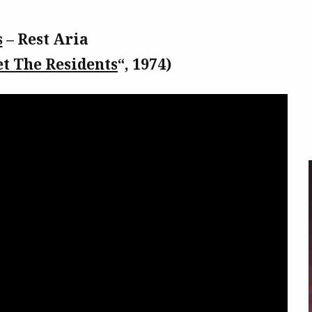
s
– Rest Aria
t The Residents
“, 1974)