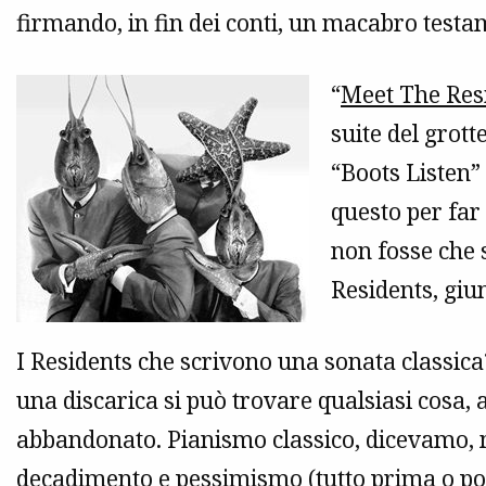
firmando, in fin dei conti, un macabro testa
“
Meet The Res
suite del grot
“Boots Listen”
questo per far
non fosse che 
Residents, giu
I Residents che scrivono una sonata classica?
una discarica si può trovare qualsiasi cosa,
abbandonato. Pianismo classico, dicevamo, m
decadimento e pessimismo (tutto prima o poi 