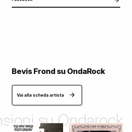
Bevis Frond su OndaRock
Vai alla scheda artista
ensioni su Ondarock