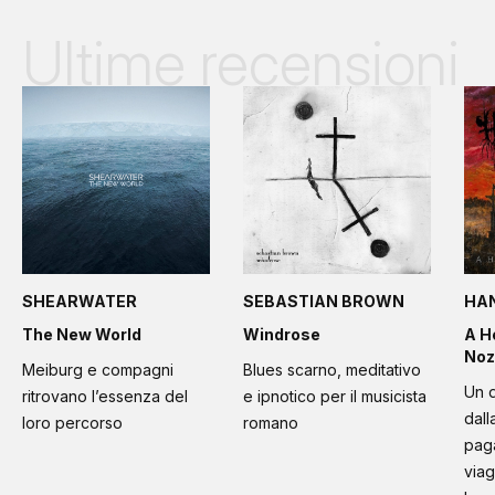
Ultime recensioni
SHEARWATER
SEBASTIAN BROWN
HA
The New World
Windrose
A H
Noz
Meiburg e compagni
Blues scarno, meditativo
Un d
ritrovano l’essenza del
e ipnotico per il musicista
dall
loro percorso
romano
paga
viag