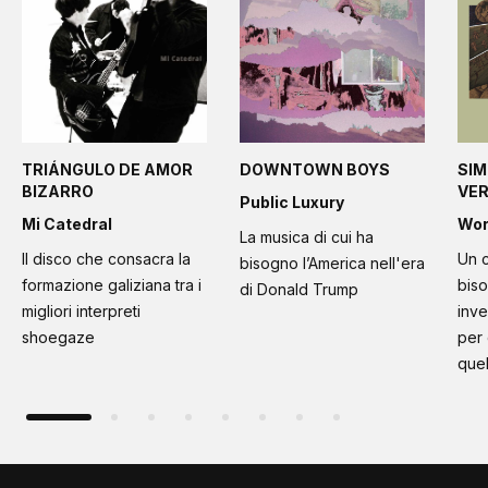
TRIÁNGULO DE AMOR
DOWNTOWN BOYS
SIM
BIZARRO
VE
Public Luxury
Mi Catedral
Wo
La musica di cui ha
Il disco che consacra la
Un c
bisogno l’America nell'era
formazione galiziana tra i
bis
di Donald Trump
migliori interpreti
inve
shoegaze
per
quel