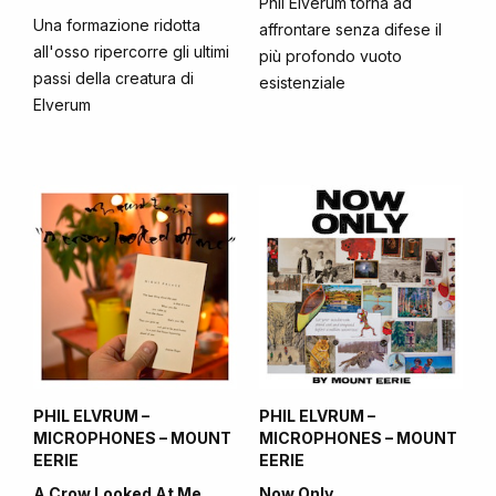
Phil Elverum torna ad
Una formazione ridotta
affrontare senza difese il
all'osso ripercorre gli ultimi
più profondo vuoto
passi della creatura di
esistenziale
Elverum
PHIL ELVRUM –
PHIL ELVRUM –
MICROPHONES – MOUNT
MICROPHONES – MOUNT
EERIE
EERIE
A Crow Looked At Me
Now Only