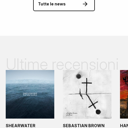
Tutte le news
Ultime recensioni
SHEARWATER
SEBASTIAN BROWN
HA