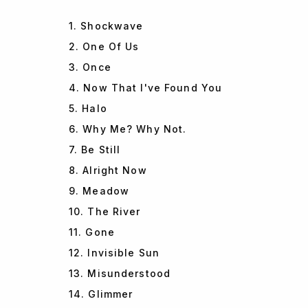
1. Shockwave
2. One Of Us
3. Once
4. Now That I've Found You
5. Halo
6. Why Me? Why Not.
7. Be Still
8. Alright Now
9. Meadow
10. The River
11. Gone
12. Invisible Sun
13. Misunderstood
14. Glimmer