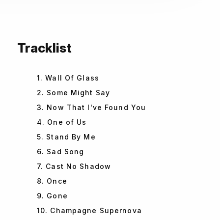
Tracklist
1. Wall Of Glass
2. Some Might Say
3. Now That I've Found You
4. One of Us
5. Stand By Me
6. Sad Song
7. Cast No Shadow
8. Once
9. Gone
10. Champagne Supernova