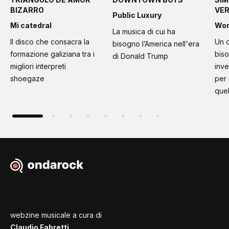
BIZARRO
VE
Public Luxury
Mi catedral
Wo
La musica di cui ha
Il disco che consacra la
Un c
bisogno l’America nell'era
formazione galiziana tra i
bis
di Donald Trump
migliori interpreti
inve
shoegaze
per
quel
webzine musicale a cura di
Claudio Fabretti