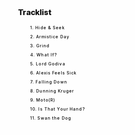
Tracklist
1. Hide & Seek
2. Armistice Day
3. Grind
4. What If?
5. Lord Godiva
6. Alexis Feels Sick
7. Falling Down
8. Dunning Kruger
9. Moto(R)
10. Is That Your Hand?
11. Swan the Dog