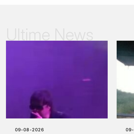
Ultime News
09-08-2026
09