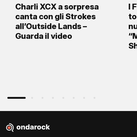
Charli XCX a sorpresa
I 
canta con gli Strokes
to
all’Outside Lands –
nu
Guarda il video
“M
S