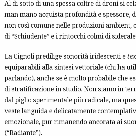
Al di sotto di una spessa coltre di droni si c
man mano acquista profondità e spessore, do
non così comune nelle produzioni ambient, c
di “Schiudente” e i rintocchi colmi di sideral
La Cignoli predilige sonorità iridescenti e
te
equiparabili alla sintesi vettoriale (chi ha u
parlando), anche se è molto probabile che ess
di stratificazione in studio. Non siamo in te
dal piglio sperimentale più radicale, ma que
veste languida e delicatamente contemplativa
emozionale, pur rimanendo ancorata ai suoni
(“Radiante”).