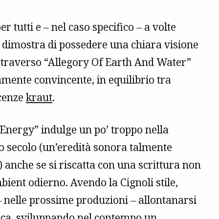
per tutti e – nel caso specifico – a volte
e dimostra di possedere una chiara visione
attraverso “Allegory Of Earth And Water”
ente convincente, in equilibrio tra
cenze
kraut
.
 Energy” indulge un po’ troppo nella
o secolo (un’eredità sonora talmente
 anche se si riscatta con una scrittura non
mbient odierno. Avendo la Cignoli stile,
 – nelle prossime produzioni – allontanarsi
rica, sviluppando nel contempo un