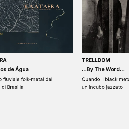
ÌRA
TRELLDOM
os de Água
…By The Word…
lo fluviale folk-metal del
Quando il black meta
 di Brasilia
un incubo jazzato