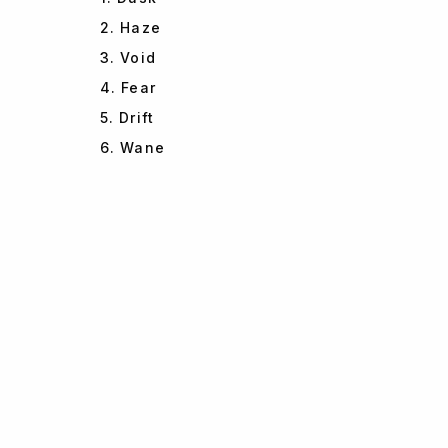
2. Haze
3. Void
4. Fear
5. Drift
6. Wane