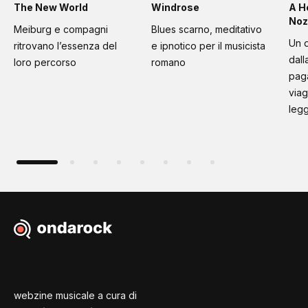
The New World
Windrose
A H
Noz
Meiburg e compagni
Blues scarno, meditativo
Un d
ritrovano l’essenza del
e ipnotico per il musicista
dall
loro percorso
romano
paga
viag
leg
webzine musicale a cura di