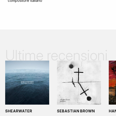
compositore italiano
Ultime recensioni
SHEARWATER
SEBASTIAN BROWN
HA