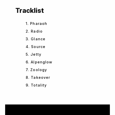
Tracklist
1. Pharaoh
2. Radio
3. Glance
4. Source
5. Jetty
6. Alpenglow
7. Zoology
8. Takeover
9. Totality