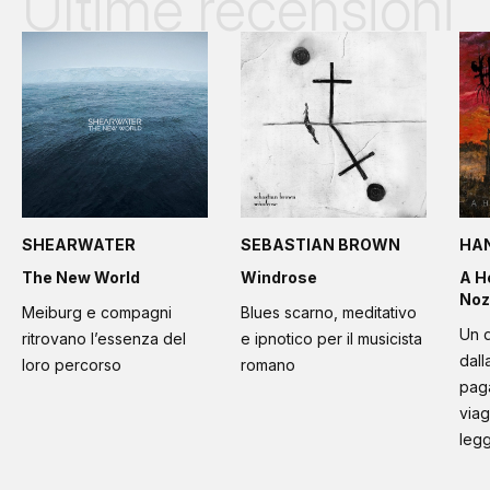
Ultime recensioni
SHEARWATER
SEBASTIAN BROWN
HA
The New World
Windrose
A H
Noz
Meiburg e compagni
Blues scarno, meditativo
Un d
ritrovano l’essenza del
e ipnotico per il musicista
dall
loro percorso
romano
paga
viag
leg