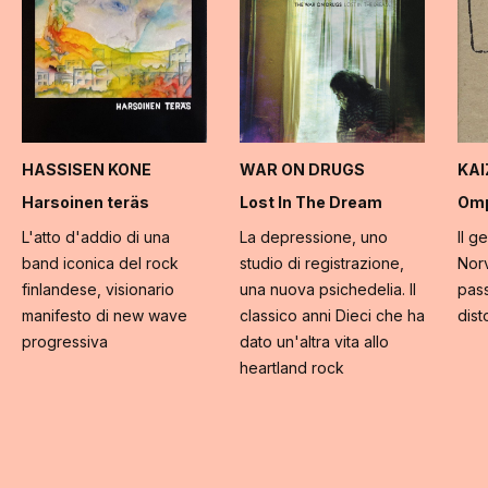
HASSISEN KONE
WAR ON DRUGS
KA
Harsoinen teräs
Lost In The Dream
Omp
L'atto d'addio di una
La depressione, uno
Il g
band iconica del rock
studio di registrazione,
Norv
finlandese, visionario
una nuova psichedelia. Il
pass
manifesto di new wave
classico anni Dieci che ha
dist
progressiva
dato un'altra vita allo
heartland rock