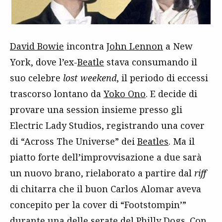
David Bowie
incontra
John Lennon
a New
York, dove l’ex-
Beatle
stava consumando il
suo celebre
lost weekend
, il periodo di eccessi
trascorso lontano da
Yoko Ono
. E decide di
provare una session insieme presso gli
Electric Lady Studios, registrando una cover
di “Across The Universe” dei
Beatles
. Ma il
piatto forte dell’improvvisazione a due sarà
un nuovo brano, rielaborato a partire dal
riff
di chitarra che il buon Carlos Alomar aveva
concepito per la cover di “Footstompin’”
durante una delle serate del Philly Dogs. Con