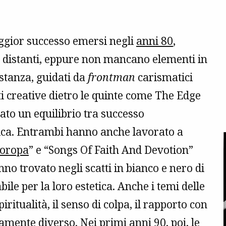
ggior successo emersi negli
anni 80
,
 e distanti, eppure non mancano elementi in
istanza, guidati da
frontman
carismatici
creative dietro le quinte come The Edge
ato un equilibrio tra successo
tica. Entrambi hanno anche lavorato a
oropa
” e “Songs Of Faith And Devotion”
no trovato negli scatti in bianco e nero di
le per la loro estetica. Anche i temi delle
ritualità, il senso di colpa, il rapporto con
ndamente diverso. Nei primi
anni 90
, poi, le