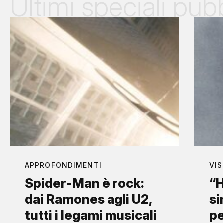
Ultimi speciali pubb
APPROFONDIMENTI
VIS
Spider-Man è rock:
“H
dai Ramones agli U2,
si
tutti i legami musicali
p