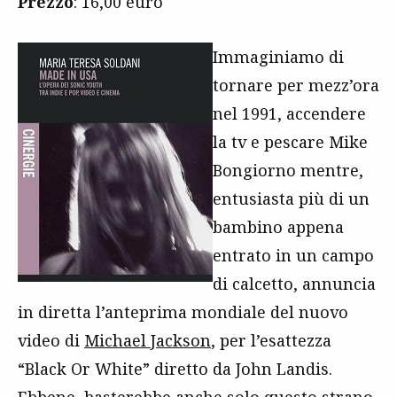
Prezzo
: 16,00 euro
Immaginiamo di
tornare per mezz’ora
nel 1991, accendere
la tv e pescare Mike
Bongiorno mentre,
entusiasta più di un
bambino appena
entrato in un campo
di calcetto, annuncia
in diretta l’anteprima mondiale del nuovo
video di
Michael Jackson
, per l’esattezza
“Black Or White” diretto da John Landis.
Ebbene, basterebbe anche solo questo strano