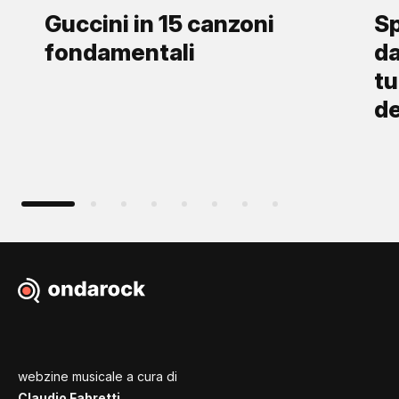
Guccini in 15 canzoni
Sp
fondamentali
da
tu
d
webzine musicale a cura di
Claudio Fabretti