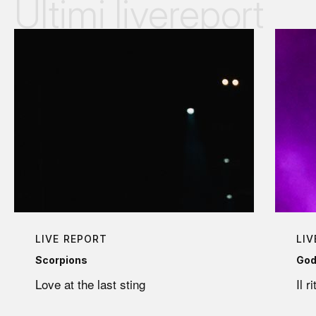
Ultimi livereport
LIVE REPORT
LIV
Scorpions
God
Love at the last sting
Il r