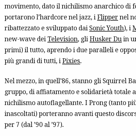
movimento, dato il nichilismo anarchico di f
portarono l’hardcore nel jazz, i
Flipper
nel n
ribattezzato e sviluppato dai
Sonic Youth
), i
M
new-wave dei
Television
, gli
Husker Du
in u
primi) il tutto, aprendo i due paralleli e oppo
più grandi di tutti, i
Pixies
.
Nel mezzo, in quell’86, stanno gli Squirrel B
gruppo, di affiatamento e solidarietà totale 
nichilismo autoflagellante. I Prong (tanto 
inascoltati) porteranno avanti questo discorso
per 7 (dal ’90 al ’97).