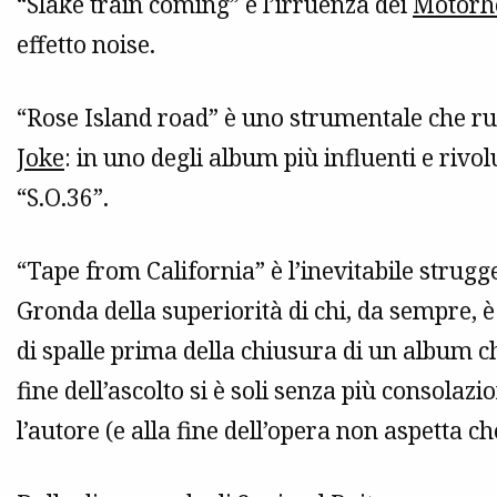
“Slake train coming” è l’irruenza dei
Motorh
effetto noise.
“Rose Island road” è uno strumentale che r
Joke
: in uno degli album più influenti e rivo
“S.O.36”.
“Tape from California” è l’inevitabile strugg
Gronda della superiorità di chi, da sempre, è 
di spalle prima della chiusura di un album ch
fine dell’ascolto si è soli senza più consolazi
l’autore (e alla fine dell’opera non aspetta c