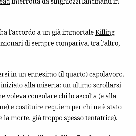
ead
interrotta da singhiozzi lancinanti in
uba l’accordo a un già immortale
Killing
luzionari di sempre compariva, tra l’altro,
ersi in un ennesimo (il quarto) capolavoro.
iniziato alla miseria: un ultimo scrollarsi
e voleva consolare chi lo ascolta (e alla
one) e costituire requiem per chi ne è stato
he la morte, già troppo spesso tentatrice).