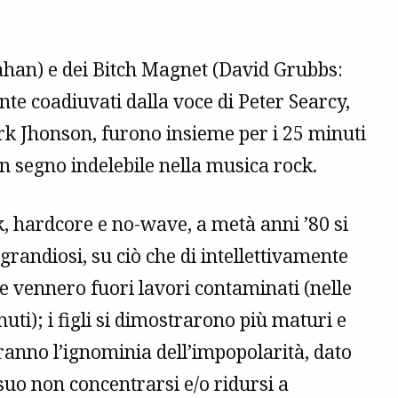
an) e dei Bitch Magnet (David Grubbs:
te coadiuvati dalla voce di Peter Searcy,
ark Jhonson, furono insieme per i 25 minuti
un segno indelebile nella musica rock.
, hardcore e no-wave, a metà anni ’80 si
 grandiosi, su ciò che di intellettivamente
 ne vennero fuori lavori contaminati (nelle
enuti); i figli si dimostrarono più maturi e
ranno l’ignominia dell’impopolarità, dato
l suo non concentrarsi e/o ridursi a