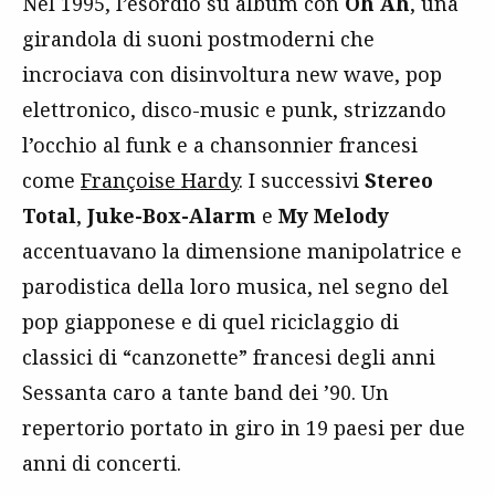
Nel 1995, l’esordio su album con
Oh Ah
, una
girandola di suoni postmoderni che
incrociava con disinvoltura new wave, pop
elettronico, disco-music e punk, strizzando
l’occhio al funk e a chansonnier francesi
come
Françoise Hardy
. I successivi
Stereo
Total
,
Juke-Box-Alarm
e
My Melody
accentuavano la dimensione manipolatrice e
parodistica della loro musica, nel segno del
pop giapponese e di quel riciclaggio di
classici di “canzonette” francesi degli anni
Sessanta caro a tante band dei ’90. Un
repertorio portato in giro in 19 paesi per due
anni di concerti.