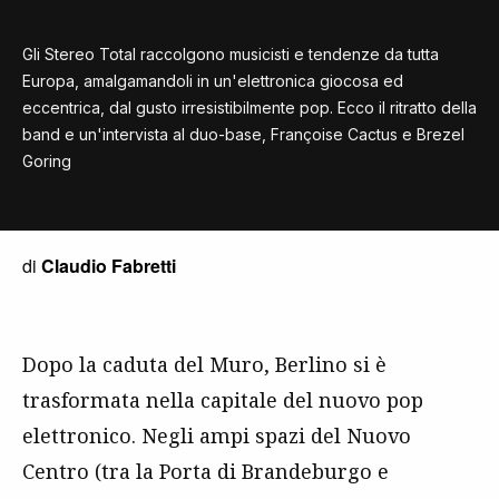
Gli Stereo Total raccolgono musicisti e tendenze da tutta
Europa, amalgamandoli in un'elettronica giocosa ed
eccentrica, dal gusto irresistibilmente pop. Ecco il ritratto della
band e un'intervista al duo-base, Françoise Cactus e Brezel
Goring
di
Claudio Fabretti
Dopo la caduta del Muro, Berlino si è
trasformata nella capitale del nuovo pop
elettronico. Negli ampi spazi del Nuovo
Centro (tra la Porta di Brandeburgo e