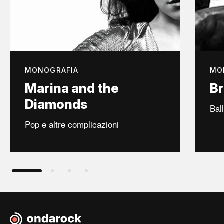
MONOGRAFIA
MO
Marina and the
B
Diamonds
Bal
Pop e altre complicazioni