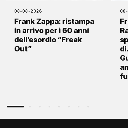
08-08-2026
08
Frank Zappa: ristampa
Fr
in arrivo per i 60 anni
Ra
dell’esordio “Freak
sp
Out”
di
Gu
an
fu