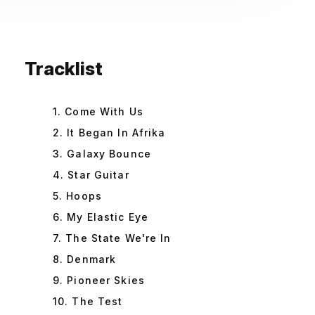
Tracklist
1. Come With Us
2. It Began In Afrika
3. Galaxy Bounce
4. Star Guitar
5. Hoops
6. My Elastic Eye
7. The State We're In
8. Denmark
9. Pioneer Skies
10. The Test