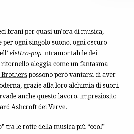
eci brani per quasi un'ora di musica,
e per ogni singolo suono, ogni oscuro
ll’
elettro-pop
intramontabile dei
cui ritornello aleggia come un fantasma
 Brothers
possono però vantarsi di aver
derna, grazie alla loro alchimia di suoni
e pervade anche questo lavoro, impreziosito
hard Ashcroft dei Verve.
” tra le rotte della musica più “cool”