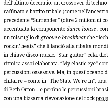
dell’ultimo decennio, un crossover di techno 
raffinata e battito tribale (come nell’ancestra
precedente “Surrender” (oltre 2 milioni di co
accentuata la componente
dance-house
, co
un miscuglio di
groove
e
breakbeat
che riec
rockin’ beats” che li lanciò alla ribalta mond
in chiave disco-music. “Star guitar” cela, di
ritmica assai elaborata. “My elastic eye” c
percussioni ossessive. Ma, in quest'oceano d
chitarre – come in "The State We're In", una 
di Beth Orton – e perfino le percussioni brasi
con una bizzarra rievocazione del rock
prog