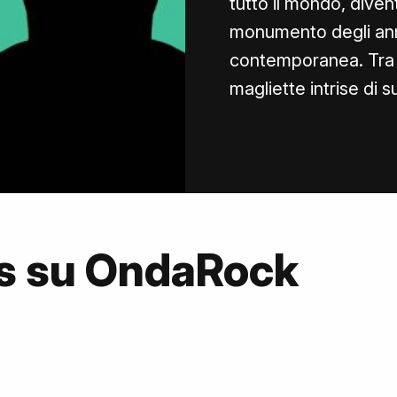
tutto il mondo, diven
monumento degli anni
contemporanea. Tra 
magliette intrise di s
s su OndaRock