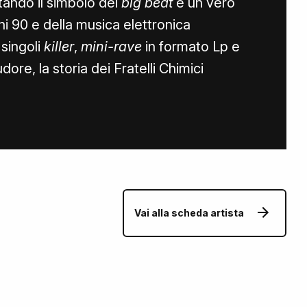
tando il simbolo del
big beat
e un vero
 90 e della musica elettronica
singoli
killer
,
mini-rave
in formato Lp e
udore, la storia dei Fratelli Chimici
Vai alla scheda artista