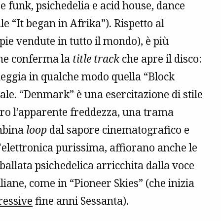
e funk, psichedelia e acid house, dance
le “It began in Afrika”). Rispetto al
pie vendute in tutto il mondo), è più
me conferma la
title track
che apre il disco:
heggia in qualche modo quella “Block
iale. “Denmark” è una esercitazione di stile
etro l’apparente freddezza, una trama
ombina
loop
dal sapore cinematografico e
'elettronica purissima, affiorano anche le
ballata psichedelica arricchita dalla voce
liane, come in “Pioneer Skies” (che inizia
ressive
fine anni Sessanta).