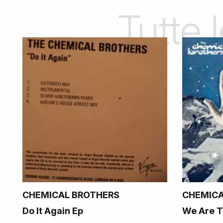
Tutte 
CHEMICAL BROTHERS
CHEMICA
Do It Again Ep
We Are T