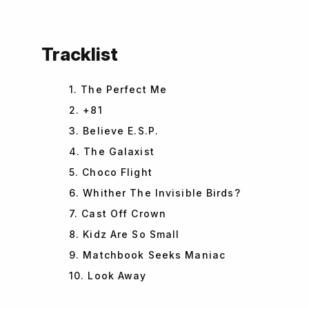
Tracklist
1. The Perfect Me
2. +81
3. Believe E.S.P.
4. The Galaxist
5. Choco Flight
6. Whither The Invisible Birds?
7. Cast Off Crown
8. Kidz Are So Small
9. Matchbook Seeks Maniac
10. Look Away