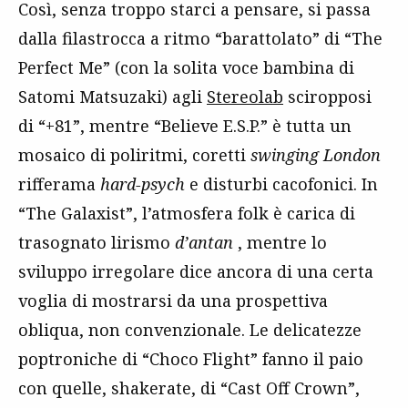
Così, senza troppo starci a pensare, si passa
dalla filastrocca a ritmo “barattolato” di “The
Perfect Me” (con la solita voce bambina di
Satomi Matsuzaki) agli
Stereolab
sciropposi
di “+81”, mentre “Believe E.S.P.” è tutta un
mosaico di poliritmi, coretti
swinging London
rifferama
hard-psych
e disturbi cacofonici. In
“The Galaxist”, l’atmosfera folk è carica di
trasognato lirismo
d’antan
, mentre lo
sviluppo irregolare dice ancora di una certa
voglia di mostrarsi da una prospettiva
obliqua, non convenzionale. Le delicatezze
poptroniche di “Choco Flight” fanno il paio
con quelle, shakerate, di “Cast Off Crown”,