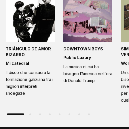
TRIÁNGULO DE AMOR
DOWNTOWN BOYS
SIM
BIZARRO
VE
Public Luxury
Mi catedral
Wo
La musica di cui ha
Il disco che consacra la
Un c
bisogno l’America nell'era
formazione galiziana tra i
bis
di Donald Trump
migliori interpreti
inve
shoegaze
per
quel