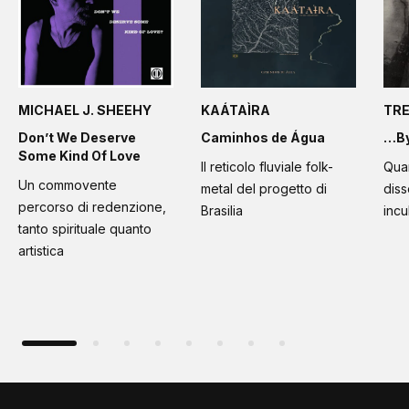
MICHAEL J. SHEEHY
KAÁTAÌRA
TR
Don’t We Deserve
Caminhos de Água
…By
Some Kind Of Love
Il reticolo fluviale folk-
Quan
Un commovente
metal del progetto di
diss
percorso di redenzione,
Brasilia
incu
tanto spirituale quanto
artistica